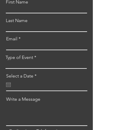
First Name
Last Name
Email
Type of Event
r
Select a Date
*
e
q
u
i
r
Write a Message
e
d