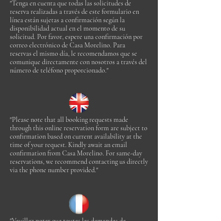
"Tenga en cuenta que todas las solicitudes de
reserva realizadas a través de este formulario en
línea están sujetas a confirmación según la
disponibilidad actual en el momento de su
solicitud. Por favor, espere una confirmación por
correo electrónico de Casa Morelino. Para
reservas el mismo día, le recomendamos que se
comunique directamente con nosotros a través del
número de teléfono proporcionado."
"Please note that all booking requests made
through this online reservation form are subject to
confirmation based on current availability at the
time of your request. Kindly await an email
confirmation from Casa Morelino. For same-day
reservations, we recommend contacting us directly
via the phone number provided."
"Veuillez noter que toutes les demandes de