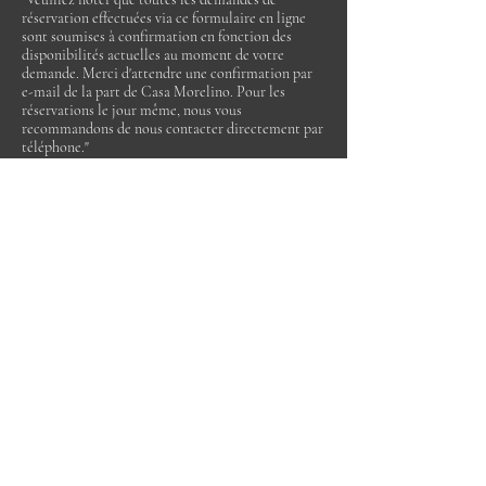
réservation effectuées via ce formulaire en ligne
sont soumises à confirmation en fonction des
disponibilités actuelles au moment de votre
demande. Merci d'attendre une confirmation par
e-mail de la part de Casa Morelino. Pour les
réservations le jour même, nous vous
recommandons de nous contacter directement par
téléphone."
"Bitte beachten Sie, dass alle
Reservierungsanfragen über dieses Online-
Formular erst nach Bestätigung basierend auf der
aktuellen Verfügbarkeit zum Zeitpunkt Ihrer
Anfrage gültig sind. Bitte warten Sie auf eine
Bestätigung per E-Mail von Casa Morelino. Für
Reservierungen am selben Tag empfehlen wir, uns
direkt telefonisch zu kontaktieren."
"Bemærk venligst, at alle reservationsforespørgsler