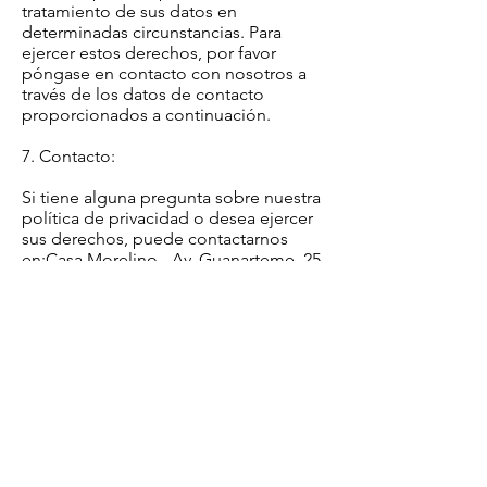
tratamiento de sus datos en
determinadas circunstancias. Para
ejercer estos derechos, por favor
póngase en contacto con nosotros a
través de los datos de contacto
proporcionados a continuación.
7. Contacto:
Si tiene alguna pregunta sobre nuestra
política de privacidad o desea ejercer
sus derechos, puede contactarnos
en:Casa Morelino -
Av. Guanarteme, 25,
35558 Tiagua, Las Palmas.
Correo electrónico:
casamorelinorestaurante@gmail.com
Teléfono: +34
828 18 12 15
8. Cambios en la política de privacidad:
Nos reservamos el derecho de
actualizar esta política de privacidad en
cualquier momento. Cualquier cambio
será publicado en esta página y, si es